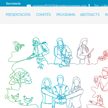
Secretaría
congresoPOH26@mastercongresos.com
Telf.:
(+34)
Técnica:
PRESENTACIÓN
COMITÉS
PROGRAMA
ABSTRACTS
I